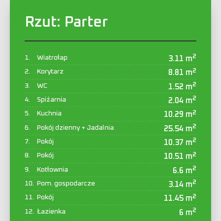
Rzut:
Parter
2
Wiatrołap
3.11 m
2
Korytarz
8.81 m
2
WC
1.52 m
2
Spiżarnia
2.04 m
2
Kuchnia
10.29 m
2
Pokój dzienny + Jadalnia
25.54 m
2
Pokój
10.37 m
2
Pokój
10.51 m
2
Kotłownia
6.6 m
2
Pom. gospodarcze
3.14 m
2
Pokój
11.45 m
2
Łazienka
6 m