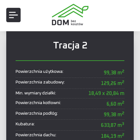
Tracja 2
2
Powierzchnia użytkowa:
99,38 m
2
Powierzchnia zabudowy:
129,26 m
Min. wymiary działki:
18,49 x 20,84 m
2
Powierzchnia kotłowni:
6,60 m
2
Powierzchnia podłóg:
99,38 m
3
Kubatura:
633,87 m
2
Powierzchnia dachu:
184,19 m