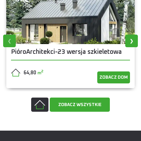
PióroArchitekci-23 wersja szkieletowa
2
64,80
m
ZOBACZ DOM
ZOBACZ WSZYSTKIE