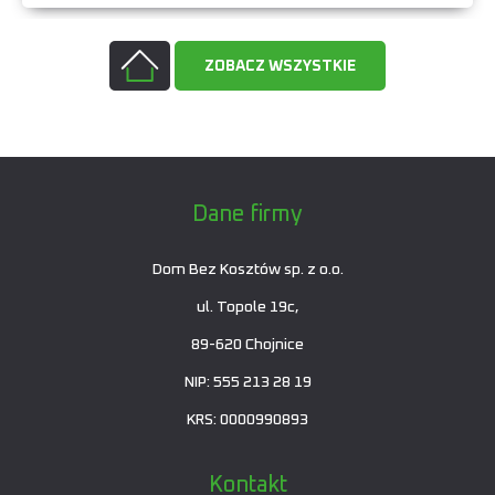
ZOBACZ WSZYSTKIE
Dane firmy
Dom Bez Kosztów sp. z o.o.
ul. Topole 19c,
89-620 Chojnice
NIP: 555 213 28 19
KRS: 0000990893
Kontakt