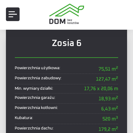
Zosia 6
2
Powierzchnia użytkowa:
75,51 m
2
Powierzchnia zabudowy:
127,47 m
Min. wymiary działki:
17,76 x 20,06 m
2
Powierzchnia garażu:
18,93 m
2
Powierzchnia kotłowni:
6,43 m
3
Kubatura:
520 m
2
Powierzchnia dachu:
179,2 m