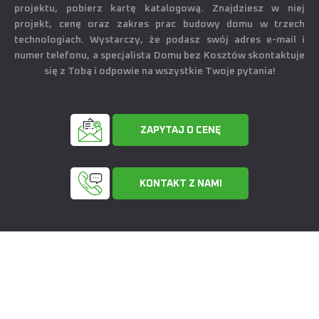
projektu, pobierz kartę katalogową. Znajdziesz w niej
projekt, cenę oraz zakres prac budowy domu w trzech
technologiach. Wystarczy, że podasz swój adres e-mail i
numer telefonu, a specjalista Domu bez Kosztów skontaktuje
się z Tobą i odpowie na wszystkie Twoje pytania!
ZAPYTAJ O CENĘ
KONTAKT Z NAMI