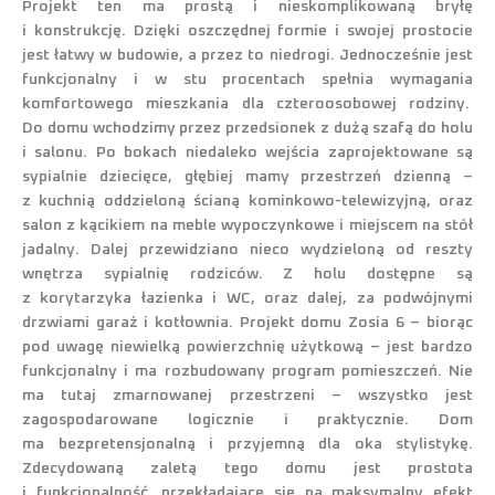
Projekt ten ma prostą i nieskomplikowaną bryłę
i konstrukcję. Dzięki oszczędnej formie i swojej prostocie
jest łatwy w budowie, a przez to niedrogi. Jednocześnie jest
funkcjonalny i w stu procentach spełnia wymagania
komfortowego mieszkania dla czteroosobowej rodziny.
Do domu wchodzimy przez przedsionek z dużą szafą do holu
i salonu. Po bokach niedaleko wejścia zaprojektowane są
sypialnie dziecięce, głębiej mamy przestrzeń dzienną –
z kuchnią oddzieloną ścianą kominkowo-telewizyjną, oraz
salon z kącikiem na meble wypoczynkowe i miejscem na stół
jadalny. Dalej przewidziano nieco wydzieloną od reszty
wnętrza sypialnię rodziców. Z holu dostępne są
z korytarzyka łazienka i WC, oraz dalej, za podwójnymi
drzwiami garaż i kotłownia. Projekt domu Zosia 6 – biorąc
pod uwagę niewielką powierzchnię użytkową – jest bardzo
funkcjonalny i ma rozbudowany program pomieszczeń. Nie
ma tutaj zmarnowanej przestrzeni – wszystko jest
zagospodarowane logicznie i praktycznie. Dom
ma bezpretensjonalną i przyjemną dla oka stylistykę.
Zdecydowaną zaletą tego domu jest prostota
i funkcjonalność, przekładające się na maksymalny efekt