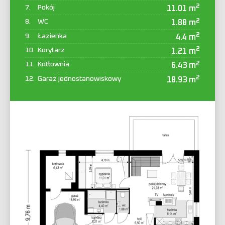
2
Pokój
11.01 m
2
WC
1.88 m
2
Łazienka
4.4 m
2
Korytarz
1.21 m
2
Kotłownia
6.43 m
2
Garaż jednostanowiskowy
18.93 m